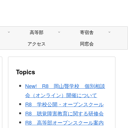
高等部
寄宿舎
アクセス
同窓会
Topics
New! R8 岡山聾学校 個別相談
会（オンライン）開催について
R8 学校公開・オープンスクール
R8 聴覚障害教育に関する研修会
R8 高等部オープンスクール案内