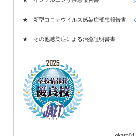
★ 新型コロナウイルス感染症罹患報告書
★ その他感染症による治癒証明書
okaro