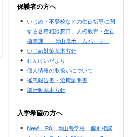
保護者の方へ
いじめ・不登校などの生徒指導に関
する各種相談窓口 人権教育・生徒
指導課 ー岡山県ホームページー
いじめ対策基本方針
れんけいだより
個人情報の取扱いについて
罹患報告書・治癒証明書
部活動基本方針
入学希望の方へ
New! R8 岡山聾学校 個別相談