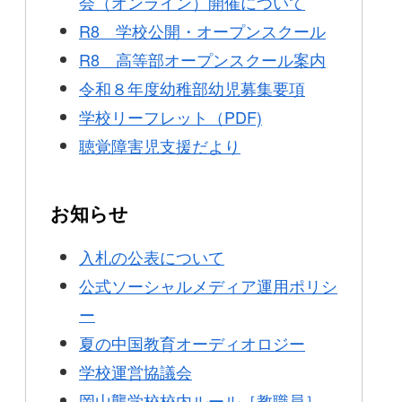
会（オンライン）開催について
R8 学校公開・オープンスクール
R8 高等部オープンスクール案内
令和８年度幼稚部幼児募集要項
学校リーフレット（PDF)
聴覚障害児支援だより
お知らせ
入札の公表について
公式ソーシャルメディア運用ポリシ
ー
夏の中国教育オーディオロジー
学校運営協議会
岡山聾学校校内ルール［教職員］