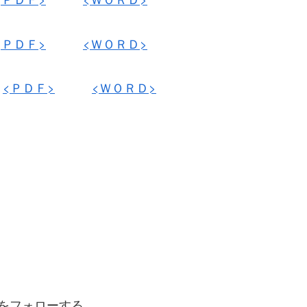
<ＰＤＦ>
<ＷＯＲＤ>
書
<ＰＤＦ>
<ＷＯＲＤ>
01をフォローする